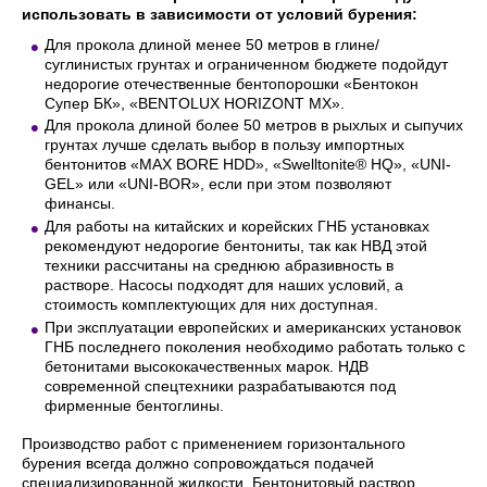
использовать в зависимости от условий бурения:
Для прокола длиной менее 50 метров в глине/
суглинистых грунтах и ограниченном бюджете подойдут
недорогие отечественные бентопорошки «Бентокон
Супер БК», «BENTOLUX HORIZONT MX».
Для прокола длиной более 50 метров в рыхлых и сыпучих
грунтах лучше сделать выбор в пользу импортных
бентонитов «MAX BORE HDD», «Swelltonite® HQ», «UNI-
GEL» или «UNI-BOR», если при этом позволяют
финансы.
Для работы на китайских и корейских ГНБ установках
рекомендуют недорогие бентониты, так как НВД этой
техники рассчитаны на среднюю абразивность в
растворе. Насосы подходят для наших условий, а
стоимость комплектующих для них доступная.
При эксплуатации европейских и американских установок
ГНБ последнего поколения необходимо работать только с
бетонитами высококачественных марок. НДВ
современной спецтехники разрабатываются под
фирменные бентоглины.
Производство работ с применением горизонтального
бурения всегда должно сопровождаться подачей
специализированной жидкости. Бентонитовый раствор